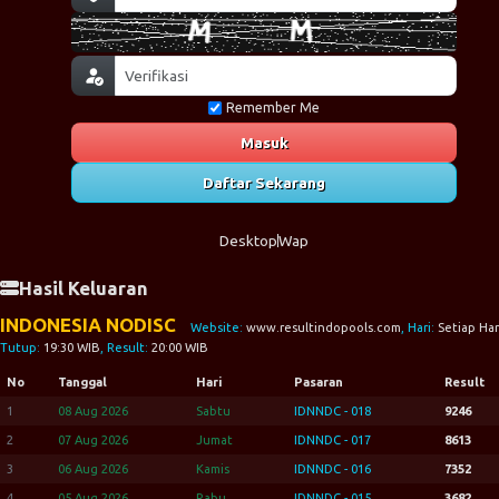
Remember Me
Masuk
Daftar Sekarang
Desktop
Wap
Hasil Keluaran
INDONESIA NODISC
Website:
www.resultindopools.com
, Hari:
Setiap Har
Tutup:
19:30 WIB
, Result:
20:00 WIB
No
Tanggal
Hari
Pasaran
Result
1
08 Aug 2026
Sabtu
IDNNDC - 018
9246
2
07 Aug 2026
Jumat
IDNNDC - 017
8613
3
06 Aug 2026
Kamis
IDNNDC - 016
7352
4
05 Aug 2026
Rabu
IDNNDC - 015
3682